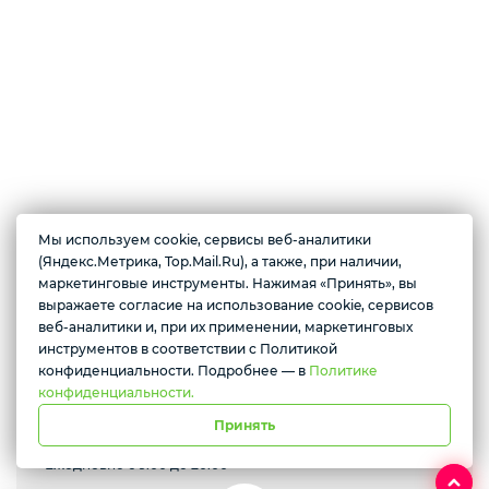
Мы используем cookie, сервисы веб-аналитики
О магазине
(Яндекс.Метрика, Top.Mail.Ru), а также, при наличии,
маркетинговые инструменты. Нажимая «Принять», вы
Магазин фермерского мяса. В нашем магазине Вы можете приобрести
выражаете согласие на использование cookie, сервисов
Желаете подозвать сотрудника
самые натуральные мясные продукты. А так же деликатесы и
веб-аналитики и, при их применении, маркетинговых
полуфабрикаты крафтового производства.
инструментов в соответствии с Политикой
Да
Нет
конфиденциальности. Подробнее — в
Политике
конфиденциальности.
Принять
Ангарск, 205 квартал, д. 14
Ежедневно с 9:00 до 20:00